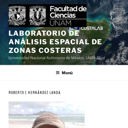
Saltar
al
contenido
LABORATORIO DE
ANÁLISIS ESPACIAL DE
ZONAS COSTERAS
Universidad Nacional Autónoma de México, UMDI-Sisal
Menú
ROBERTO C HERNÁNDEZ LANDA